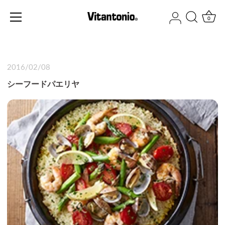
ス
キ
0
ッ
プ
す
る
2016/02/08
シーフードパエリヤ