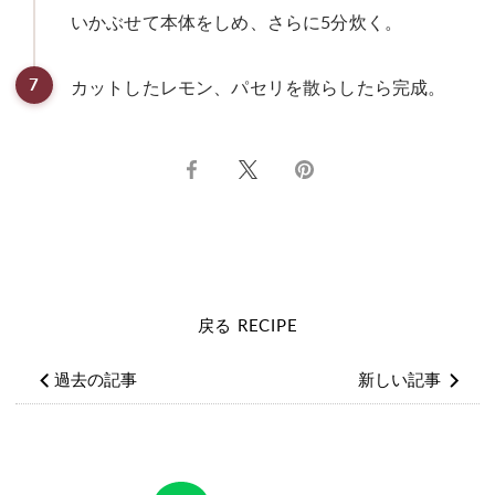
いかぶせて本体をしめ、さらに5分炊く。
7
カットしたレモン、パセリを散らしたら完成。
Facebook
Twitter
ピ
で
で
ン
シ
シ
止
ェ
ェ
め
ア
ア
す
す
る
る
戻る RECIPE
過去の記事
新しい記事