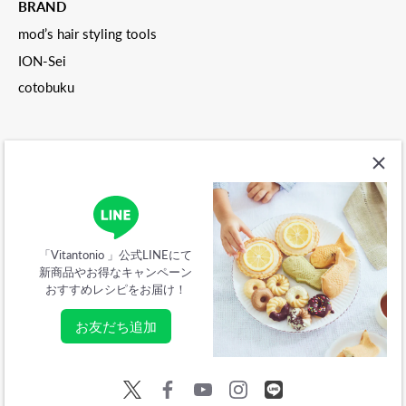
BRAND
mod’s hair styling tools
ION-Sei
cotobuku
ご利用ガイド
会社概要
特定商取引法に関する表記
「Vitantonio 」公式LINEにて
新商品やお得なキャンペーン
プライバシーポリシー
利用規約
おすすめレシピをお届け！
ソーシャルメディア公式アカウント利用規約
返金ポリシー
お友だち追加
© 2026
Vitantonio公式オンラインストア
.