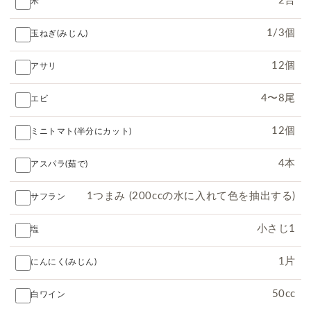
米
1/3個
玉ねぎ(みじん)
12個
アサリ
4〜8尾
エビ
12個
ミニトマト(半分にカット)
4本
アスパラ(茹で)
1つまみ (200ccの水に入れて色を抽出する)
サフラン
小さじ1
塩
1片
にんにく(みじん)
50cc
白ワイン