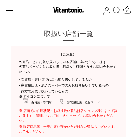
ス
キ
0
ッ
プ
す
取扱い店舗一覧
る
【ご注意】
各商品ごとにお取り扱いしている店舗に違いがございます。
各商品ページよりお取り扱い店舗をご確認のうえお問い合わせく
ださい。
・百貨店・専門店でのみお取り扱いしているもの
・家電量販店・総合スーパーでのみお取り扱いしているもの
・両方でお取り扱いしているもの
※ アイコンについて
百貨店・専門店
家電量販店・総合スーパー
※ 店頭での在庫状況・お取り扱い製品は各ショップ様によって異
なります。詳細については、各ショップにお問い合わせくださ
い。
※ 限定商品等、一部お取り寄せいただけない製品もございます。
ご了承ください。