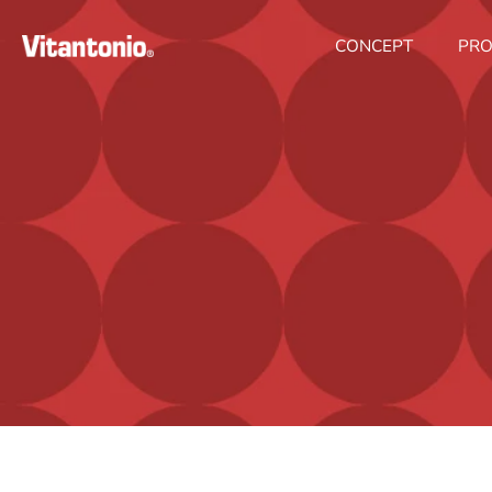
ス
キ
CONCEPT
PRO
ッ
プ
す
る