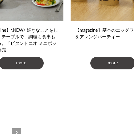
zine】\NEW/ 好きなことをし
【magazine】基本のエッグ
、テーブルで、調理も食事も
をアレンジパーティー
る。「ビタントニオ ミニポッ
発売
more
more
2