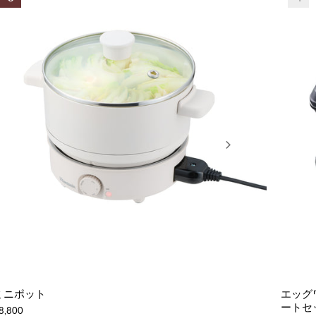
ミニポット
エッグ
ートセ
8,800