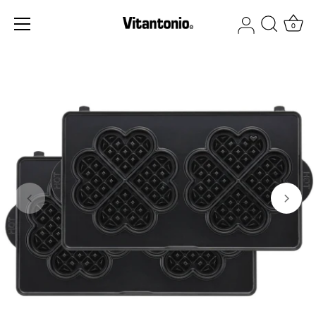
ス
キ
0
ッ
プ
す
る