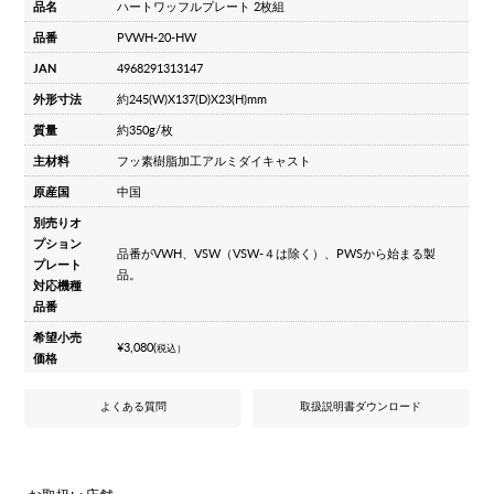
品名
ハートワッフルプレート 2枚組
品番
PVWH-20-HW
JAN
4968291313147
外形寸法
約245(W)X137(D)X23(H)mm
質量
約350g/枚
主材料
フッ素樹脂加工アルミダイキャスト
原産国
中国
別売りオ
プション
品番がVWH、VSW（VSW-４は除く）、PWSから始まる製
プレート
品。
対応機種
品番
希望小売
¥3,080(
税込）
価格
よくある質問
取扱説明書ダウンロード