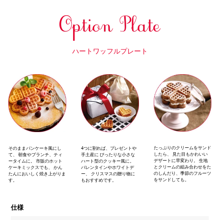
ハートワッフルプレート
たっぷりのクリームをサンド
そのままパンケーキ風にし
4つに割れば、プレゼントや
したら、
見た目もかわいい
て、
朝食やブランチ、ティ
手土産に
ぴったりな小さな
デザートに早変わり。
生地
ータイムに。
市販のホット
ハート型のクッキー風に。
とクリームの組み合わせをた
ケーキミックスでも、
かん
バレンタインやホワイトデ
のしんだり、季節のフルーツ
たんにおいしく焼き上がりま
ー、
クリスマスの贈り物に
をサンドしても。
す。
もおすすめです。
仕様