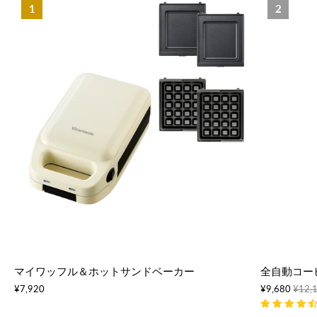
1
2
マイワッフル＆ホットサンドベーカー
全自動コー
¥7,920
¥9,680
¥12,