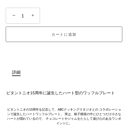
−
+
カートに追加
詳細
ビタントニオ15周年に誕生した
ハート型のワッフルプレート
ビタントニオの15周年を記念して、ABCクッキングスタジオとの
コラボレーショ
ンで誕生したハートワッフルプレート。
実は、格子模様の中にひとつだけ小さな
ハートが隠れているので、
チョコレートやジャムをたらして遊び心のあるワンポ
イントに。