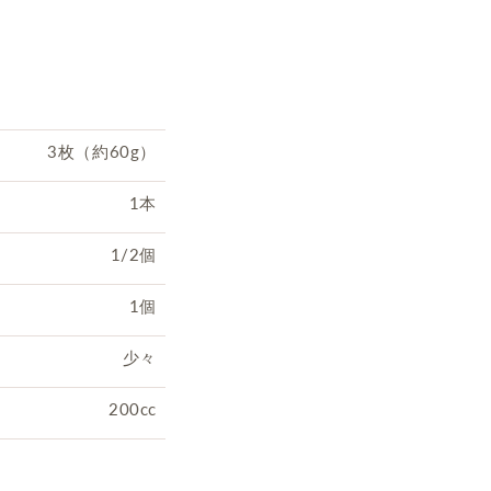
3枚（約60g）
1本
1/2個
1個
少々
200cc