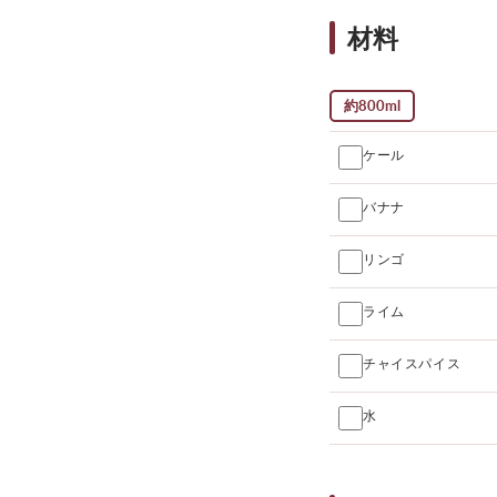
材料
約800ml
ケール
バナナ
リンゴ
ライム
チャイスパイス
水