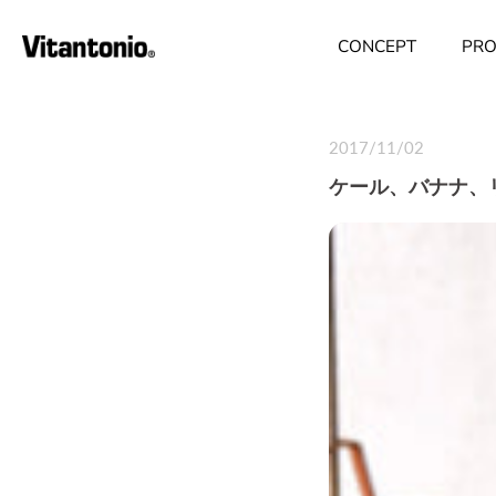
ス
キ
CONCEPT
PRO
ッ
プ
す
る
2017/11/02
ケール、バナナ、