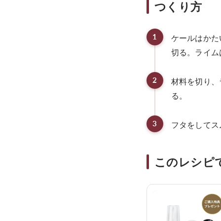
つくり方
1
ケールはかた
切る。ライム
2
材料を切り、
る。
3
フタをしてス
このレシピ