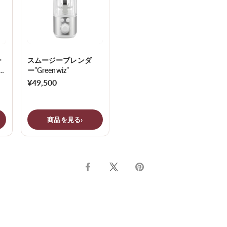
ー
スムージーブレンダ
ルセ
ー”Greenwiz”
¥49,500
商品を見る
Facebook
Twitter
ピ
で
で
ン
シ
シ
止
ェ
ェ
め
ア
ア
す
す