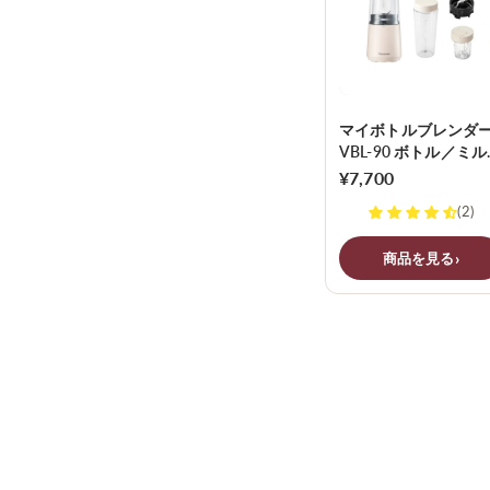
マイボトルブレンダ
VBL-90 ボトル／ミ
ット
¥7,700
商品を見る