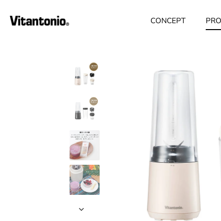
ス
キ
CONCEPT
PRO
ッ
プ
す
る
IVORY
BLACK