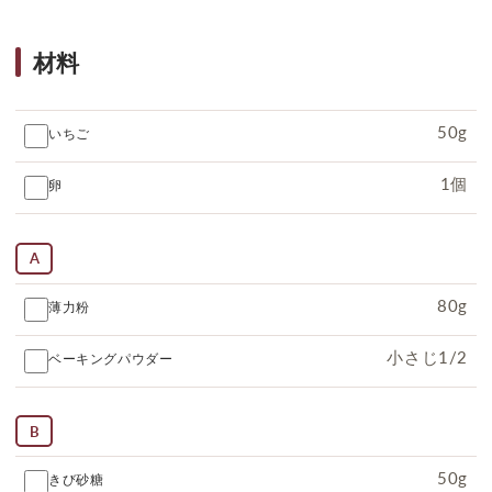
材料
50g
いちご
1個
卵
A
80g
薄力粉
小さじ1/2
ベーキングパウダー
B
50g
きび砂糖