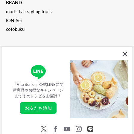
BRAND
mod’s hair styling tools
ION-Sei
cotobuku
ご利用ガイド
会社概要
特定商取引法に関する表記
「Vitantonio 」公式LINEにて
新商品やお得なキャンペーン
プライバシーポリシー
利用規約
おすすめレシピをお届け！
ソーシャルメディア公式アカウント利用規約
返金ポリシー
お友だち追加
© 2026
Vitantonio公式オンラインストア
.