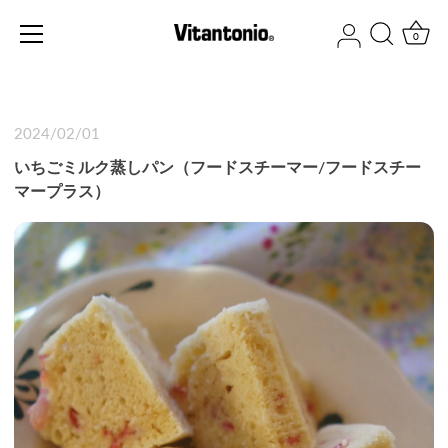
ス
キ
0
ッ
プ
す
る
2024/02/01
いちごミルク蒸しパン（フードスチーマー/フードスチー
マープラス）