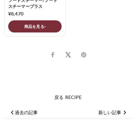
フードスチーマー/フード
スチーマープラス
¥8,470
商品を見る
Facebook
Twitter
ピ
で
で
ン
シ
シ
止
ェ
ェ
め
ア
ア
す
す
る
る
戻る RECIPE
過去の記事
新しい記事